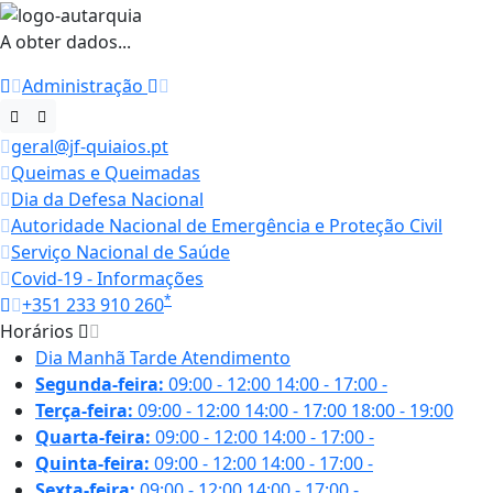
A obter dados...
Administração
geral@jf-quiaios.pt
Queimas e Queimadas
Dia da Defesa Nacional
Autoridade Nacional de Emergência e Proteção Civil
Serviço Nacional de Saúde
Covid-19 - Informações
*
+351 233 910 260
Horários
Dia
Manhã
Tarde
Atendimento
Segunda-feira:
09:00 - 12:00
14:00 - 17:00
-
Terça-feira:
09:00 - 12:00
14:00 - 17:00
18:00 - 19:00
Quarta-feira:
09:00 - 12:00
14:00 - 17:00
-
Quinta-feira:
09:00 - 12:00
14:00 - 17:00
-
Sexta-feira:
09:00 - 12:00
14:00 - 17:00
-