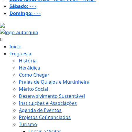
Sábado:
-
-
-
Domingo:
-
-
-
20.4 ºC
Início
Freguesia
História
Heráldica
Como Chegar
Praias de Quiaios e Murtinheira
Mérito Social
Desenvolvimento Sustentável
Instituições e Associações
Agenda de Eventos
Projetos Cofinanciados
Turismo
Locais a Visitar