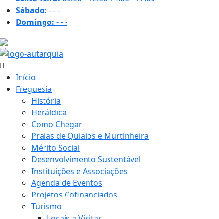
Sábado:
-
-
-
Domingo:
-
-
-
17.6 ºC
Início
Freguesia
História
Heráldica
Como Chegar
Praias de Quiaios e Murtinheira
Mérito Social
Desenvolvimento Sustentável
Instituições e Associações
Agenda de Eventos
Projetos Cofinanciados
Turismo
Locais a Visitar