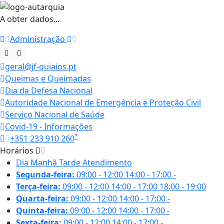
A obter dados...
Administração
geral@jf-quiaios.pt
Queimas e Queimadas
Dia da Defesa Nacional
Autoridade Nacional de Emergência e Proteção Civil
Serviço Nacional de Saúde
Covid-19 - Informações
*
+351 233 910 260
Horários
Dia
Manhã
Tarde
Atendimento
Segunda-feira:
09:00 - 12:00
14:00 - 17:00
-
Terça-feira:
09:00 - 12:00
14:00 - 17:00
18:00 - 19:00
Quarta-feira:
09:00 - 12:00
14:00 - 17:00
-
Quinta-feira:
09:00 - 12:00
14:00 - 17:00
-
Sexta-feira:
09:00 - 12:00
14:00 - 17:00
-