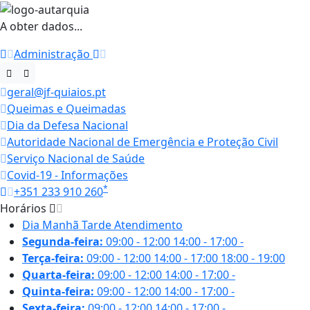
A obter dados...
Administração
geral@jf-quiaios.pt
Queimas e Queimadas
Dia da Defesa Nacional
Autoridade Nacional de Emergência e Proteção Civil
Serviço Nacional de Saúde
Covid-19 - Informações
*
+351 233 910 260
Horários
Dia
Manhã
Tarde
Atendimento
Segunda-feira:
09:00 - 12:00
14:00 - 17:00
-
Terça-feira:
09:00 - 12:00
14:00 - 17:00
18:00 - 19:00
Quarta-feira:
09:00 - 12:00
14:00 - 17:00
-
Quinta-feira:
09:00 - 12:00
14:00 - 17:00
-
Sexta-feira:
09:00 - 12:00
14:00 - 17:00
-