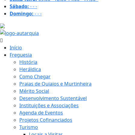
Sábado:
-
-
-
Domingo:
-
-
-
24.8 ºC
Início
Freguesia
História
Heráldica
Como Chegar
Praias de Quiaios e Murtinheira
Mérito Social
Desenvolvimento Sustentável
Instituições e Associações
Agenda de Eventos
Projetos Cofinanciados
Turismo
Locais a Visitar