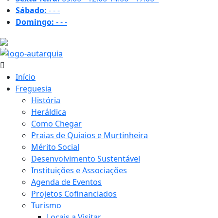
Sábado:
-
-
-
Domingo:
-
-
-
17.3 ºC
Início
Freguesia
História
Heráldica
Como Chegar
Praias de Quiaios e Murtinheira
Mérito Social
Desenvolvimento Sustentável
Instituições e Associações
Agenda de Eventos
Projetos Cofinanciados
Turismo
Locais a Visitar