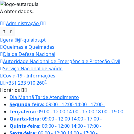
A obter dados...
Administração
geral@jf-quiaios.pt
Queimas e Queimadas
Dia da Defesa Nacional
Autoridade Nacional de Emergência e Proteção Civil
Serviço Nacional de Saúde
Covid-19 - Informações
*
+351 233 910 260
Horários
Dia
Manhã
Tarde
Atendimento
Segunda-feira:
09:00 - 12:00
14:00 - 17:00
-
Terça-feira:
09:00 - 12:00
14:00 - 17:00
18:00 - 19:00
Quarta-feira:
09:00 - 12:00
14:00 - 17:00
-
Quinta-feira:
09:00 - 12:00
14:00 - 17:00
-
Sexta-feira:
09:00 - 12:00
14:00 - 17:00
-