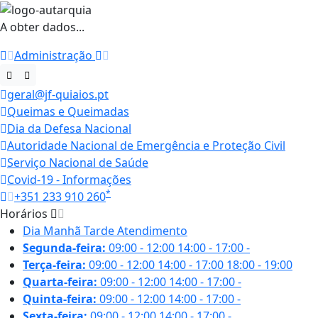
A obter dados...
Administração
geral@jf-quiaios.pt
Queimas e Queimadas
Dia da Defesa Nacional
Autoridade Nacional de Emergência e Proteção Civil
Serviço Nacional de Saúde
Covid-19 - Informações
*
+351 233 910 260
Horários
Dia
Manhã
Tarde
Atendimento
Segunda-feira:
09:00 - 12:00
14:00 - 17:00
-
Terça-feira:
09:00 - 12:00
14:00 - 17:00
18:00 - 19:00
Quarta-feira:
09:00 - 12:00
14:00 - 17:00
-
Quinta-feira:
09:00 - 12:00
14:00 - 17:00
-
Sexta-feira:
09:00 - 12:00
14:00 - 17:00
-