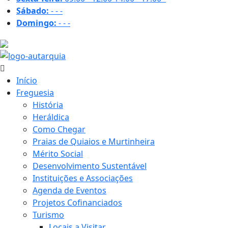
Sábado:
-
-
-
Domingo:
-
-
-
22.4 ºC
Início
Freguesia
História
Heráldica
Como Chegar
Praias de Quiaios e Murtinheira
Mérito Social
Desenvolvimento Sustentável
Instituições e Associações
Agenda de Eventos
Projetos Cofinanciados
Turismo
Locais a Visitar