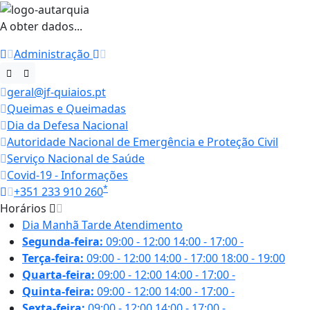
A obter dados...
Administração
geral@jf-quiaios.pt
Queimas e Queimadas
Dia da Defesa Nacional
Autoridade Nacional de Emergência e Proteção Civil
Serviço Nacional de Saúde
Covid-19 - Informações
*
+351 233 910 260
Horários
Dia
Manhã
Tarde
Atendimento
Segunda-feira:
09:00 - 12:00
14:00 - 17:00
-
Terça-feira:
09:00 - 12:00
14:00 - 17:00
18:00 - 19:00
Quarta-feira:
09:00 - 12:00
14:00 - 17:00
-
Quinta-feira:
09:00 - 12:00
14:00 - 17:00
-
Sexta-feira:
09:00 - 12:00
14:00 - 17:00
-