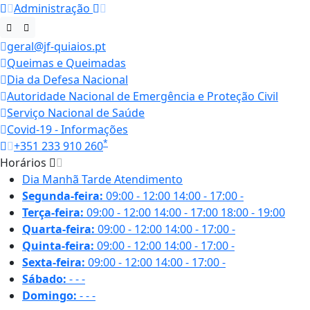
Administração
geral@jf-quiaios.pt
Queimas e Queimadas
Dia da Defesa Nacional
Autoridade Nacional de Emergência e Proteção Civil
Serviço Nacional de Saúde
Covid-19 - Informações
*
+351 233 910 260
Horários
Dia
Manhã
Tarde
Atendimento
Segunda-feira:
09:00 - 12:00
14:00 - 17:00
-
Terça-feira:
09:00 - 12:00
14:00 - 17:00
18:00 - 19:00
Quarta-feira:
09:00 - 12:00
14:00 - 17:00
-
Quinta-feira:
09:00 - 12:00
14:00 - 17:00
-
Sexta-feira:
09:00 - 12:00
14:00 - 17:00
-
Sábado:
-
-
-
Domingo:
-
-
-